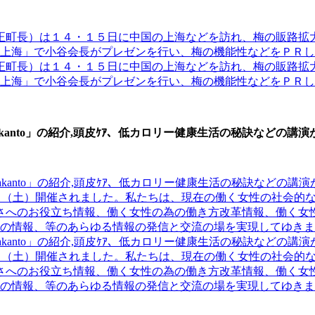
Lakanto」の紹介,頭皮ｹｱ、低カロリー健康生活の秘訣などの講