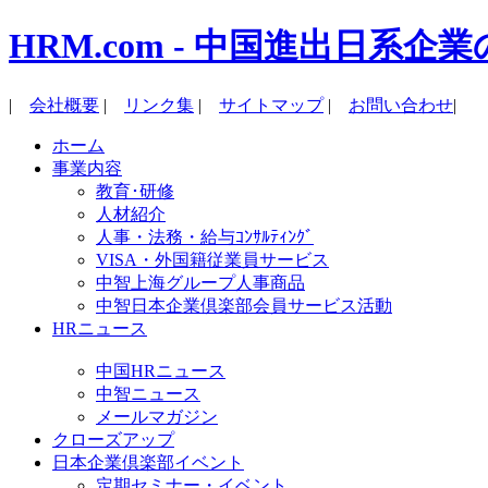
HRM.com - 中国進出日
|
会社概要
|
リンク集
|
サイトマップ
|
お問い合わせ
|
ホーム
事業内容
教育･研修
人材紹介
人事・法務・給与ｺﾝｻﾙﾃｨﾝｸﾞ
VISA・外国籍従業員サービス
中智上海グループ人事商品
中智日本企業倶楽部会員サービス活動
HRニュース
中国HRニュース
中智ニュース
メールマガジン
クローズアップ
日本企業倶楽部イベント
定期セミナー・イベント