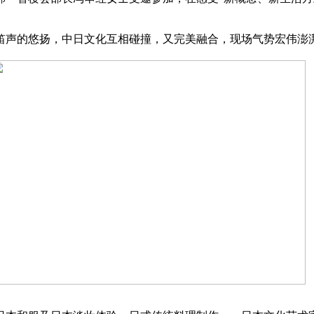
笛声的悠扬，中日文化互相碰撞，又完美融合，现场气势宏伟澎