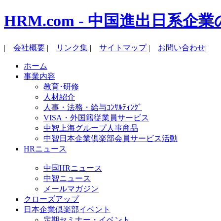
HRM.com - 中国進出日
|
会社概要
|
リンク集
|
サイトマップ
|
お問い合わせ
|
ホーム
事業内容
教育･研修
人材紹介
人事・法務・給与ｺﾝｻﾙﾃｨﾝｸﾞ
VISA・外国籍従業員サービス
中智上海グループ人事商品
中智日本企業倶楽部会員サービス活動
HRニュース
中国HRニュース
中智ニュース
メールマガジン
クローズアップ
日本企業倶楽部イベント
定期セミナー・イベント