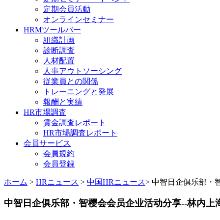
定期会員活動
オンラインセミナー
HRMツールバー
組織計画
診断調査
人材配置
人事アウトソーシング
従業員との関係
トレーニングと発展
報酬と実績
HR市場調査
賃金調査レポート
HR市場調査レポート
会員サービス
会員規約
会員登録
ホーム
>
HRニュース
>
中国HRニュース
> 中智日企俱乐部・智
中智日企俱乐部・智樱会会员企业活动分享--林内上海旗