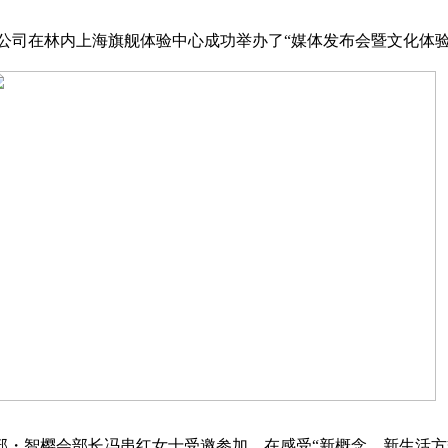
限公司在林内上海旗舰体验中心成功举办了“媒体发布会暨文化体验
部・智樱会部长冯串红女士受邀参加，在感受“新概念、新生活方