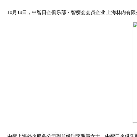
10月14日，中智日企俱乐部・智樱会会员企业 上海林内有
中智上海外企服务公司副总经理李明慧女士、中智日企俱乐