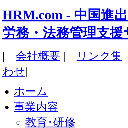
HRM.com - 中
労務・法務管理支援
|
会社概要
|
リンク集
わせ
|
ホーム
事業内容
教育･研修