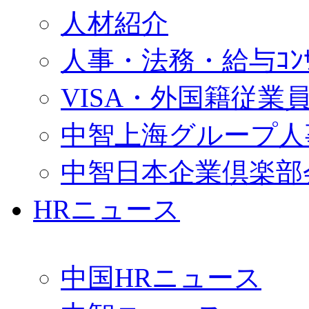
人材紹介
人事・法務・給与ｺﾝｻﾙ
VISA・外国籍従業
中智上海グループ人
中智日本企業倶楽部
HRニュース
中国HRニュース