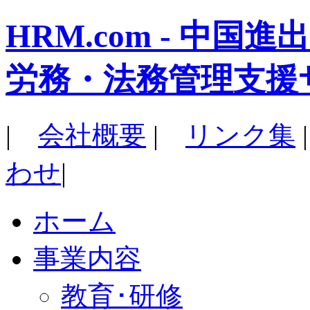
HRM.com - 中
労務・法務管理支援
|
会社概要
|
リンク集
わせ
|
ホーム
事業内容
教育･研修