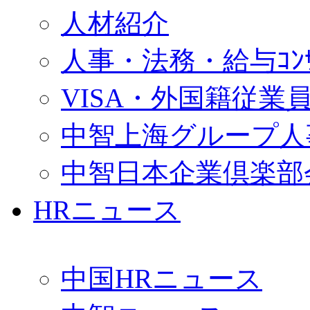
人材紹介
人事・法務・給与ｺﾝｻﾙ
VISA・外国籍従業
中智上海グループ人
中智日本企業倶楽部
HRニュース
中国HRニュース