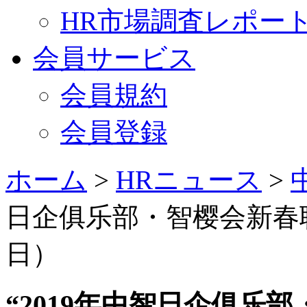
HR市場調査レポー
会員サービス
会員規約
会員登録
ホーム
>
HRニュース
>
日企俱乐部・智樱会新春联
日）
“2019年中智日企俱乐