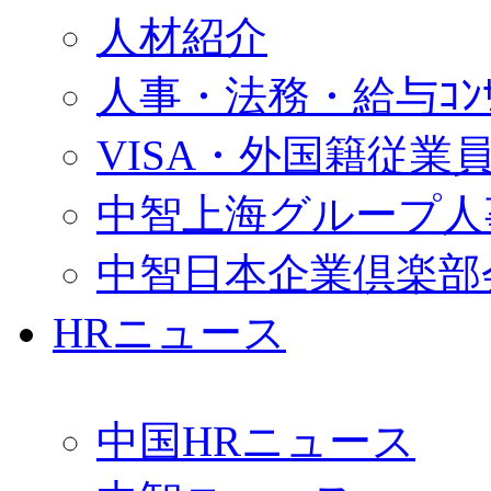
人材紹介
人事・法務・給与ｺﾝｻﾙ
VISA・外国籍従業
中智上海グループ人
中智日本企業倶楽部
HRニュース
中国HRニュース