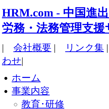
HRM.com - 中
労務・法務管理支援
|
会社概要
|
リンク集
わせ
|
ホーム
事業内容
教育･研修