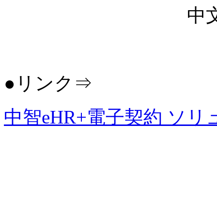
中
●リンク⇒
中智eHR+電子契約 ソ