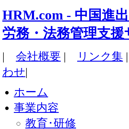
HRM.com - 中
労務・法務管理支援
|
会社概要
|
リンク集
わせ
|
ホーム
事業内容
教育･研修