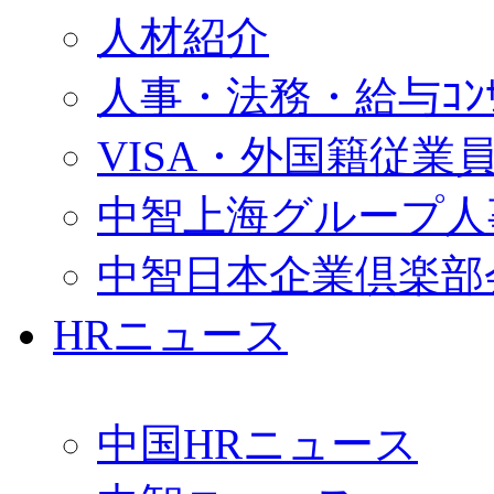
人材紹介
人事・法務・給与ｺﾝｻﾙ
VISA・外国籍従業
中智上海グループ人
中智日本企業倶楽部
HRニュース
中国HRニュース