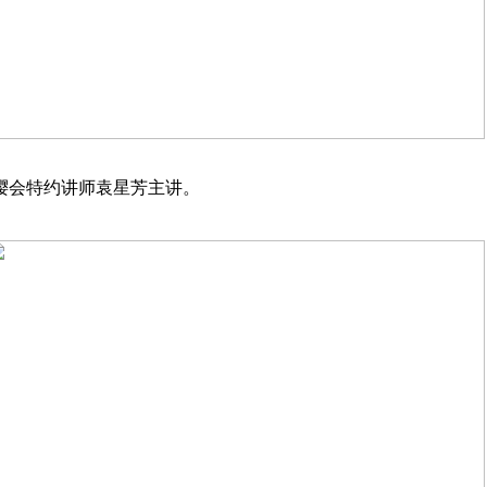
樱会特约讲师袁星芳主讲。