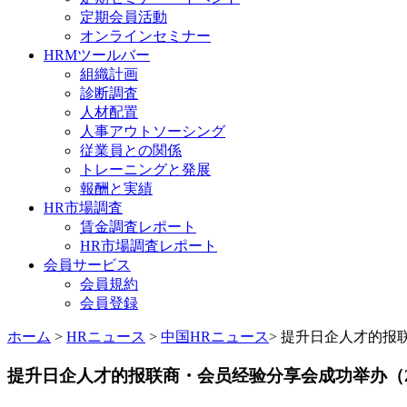
定期会員活動
オンラインセミナー
HRMツールバー
組織計画
診断調査
人材配置
人事アウトソーシング
従業員との関係
トレーニングと発展
報酬と実績
HR市場調査
賃金調査レポート
HR市場調査レポート
会員サービス
会員規約
会員登録
ホーム
>
HRニュース
>
中国HRニュース
> 提升日企人才的报联
提升日企人才的报联商・会员经验分享会成功举办（20