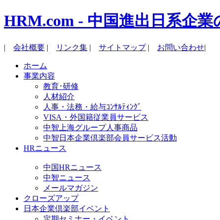
HRM.com - 中国進出日
|
会社概要
|
リンク集
|
サイトマップ
|
お問い合わせ
|
ホーム
事業内容
教育･研修
人材紹介
人事・法務・給与ｺﾝｻﾙﾃｨﾝｸﾞ
VISA・外国籍従業員サービス
中智上海グループ人事商品
中智日本企業倶楽部会員サービス活動
HRニュース
中国HRニュース
中智ニュース
メールマガジン
クローズアップ
日本企業倶楽部イベント
定期セミナー・イベント