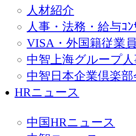
人材紹介
人事・法務・給与ｺﾝｻﾙ
VISA・外国籍従業
中智上海グループ人
中智日本企業倶楽部
HRニュース
中国HRニュース