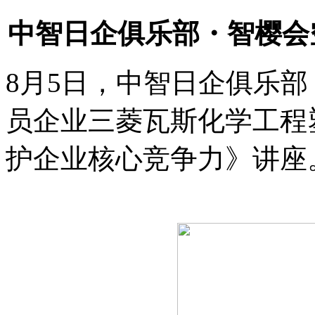
中智日企俱乐部・智樱会空中
8月5日，中智日企俱乐
员企业三菱瓦斯化学工程
护企业核心竞争力》讲座