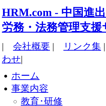
HRM.com - 中
労務・法務管理支援
|
会社概要
|
リンク集
わせ
|
ホーム
事業内容
教育･研修