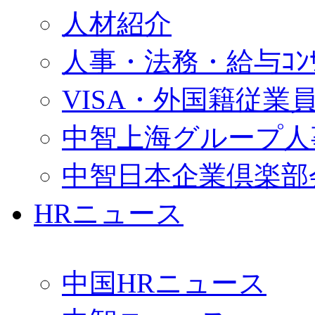
人材紹介
人事・法務・給与ｺﾝｻﾙ
VISA・外国籍従業
中智上海グループ人
中智日本企業倶楽部
HRニュース
中国HRニュース