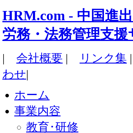
HRM.com - 中
労務・法務管理支援
|
会社概要
|
リンク集
わせ
|
ホーム
事業内容
教育･研修