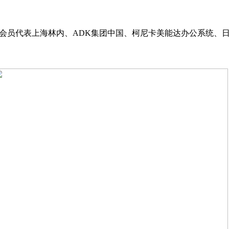
usx,和会员代表上海林内、ADK集团中国、柯尼卡美能达办公系