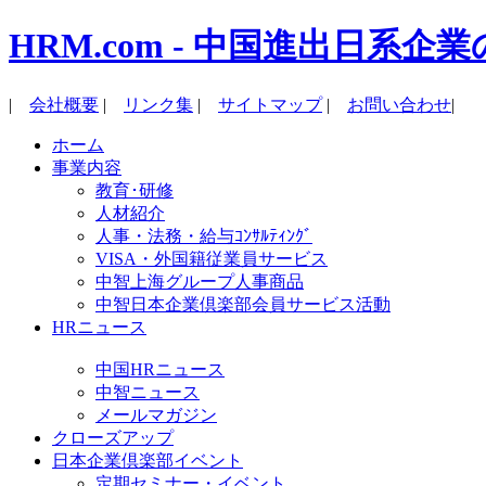
HRM.com - 中国進出日
|
会社概要
|
リンク集
|
サイトマップ
|
お問い合わせ
|
ホーム
事業内容
教育･研修
人材紹介
人事・法務・給与ｺﾝｻﾙﾃｨﾝｸﾞ
VISA・外国籍従業員サービス
中智上海グループ人事商品
中智日本企業倶楽部会員サービス活動
HRニュース
中国HRニュース
中智ニュース
メールマガジン
クローズアップ
日本企業倶楽部イベント
定期セミナー・イベント