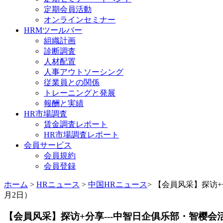
定期会員活動
オンラインセミナー
HRMツールバー
組織計画
診断調査
人材配置
人事アウトソーシング
従業員との関係
トレーニングと発展
報酬と実績
HR市場調査
賃金調査レポート
HR市場調査レポート
会員サービス
会員規約
会員登録
ホーム
>
HRニュース
>
中国HRニュース
> 【会員风采】探访
月2日）
【会員风采】探访+分享---中智日企俱乐部・智樱会