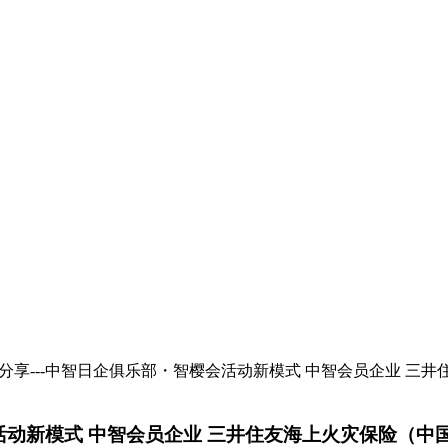
+分享---中智日企俱乐部・智樱会活动新模式 中智会员企业 三井
活动新模式 中智会员企业 三井住友海上火灾保险（中国