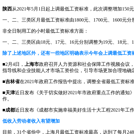
陕西
从2021年5月1日起上调最低工资标准，此次调整增加150
一、二、三类区月最低工资标准由1800元、1700元、1600元分别调
非全日制用工的小时最低工资标准方面：
一、二、三类区由18元、17元、16元分别调整为19元、18元、1
除了上述地区外，还有一些地区明确表示今年会上调最低工资
■2月4日，
上海市
政府召开人力资源和社会保障工作视频会议，
指导线和企业技能人才市场工资价位，引导市场更加合理地确
■
吉林省
在2021年政府工作报告中提出，调整全省最低工资标
■
天津
近日发布《关于切实做好2021年市政府重点工作的通
作。
■
成都
近日发布《成都市实施幸福美好生活十大工程2021年工
低收入劳动者收入有望增加
目前，31个省份中，上海月最低工资标准最高，达到了每月24