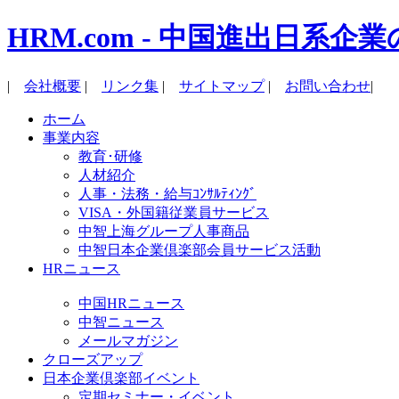
HRM.com - 中国進出日
|
会社概要
|
リンク集
|
サイトマップ
|
お問い合わせ
|
ホーム
事業内容
教育･研修
人材紹介
人事・法務・給与ｺﾝｻﾙﾃｨﾝｸﾞ
VISA・外国籍従業員サービス
中智上海グループ人事商品
中智日本企業倶楽部会員サービス活動
HRニュース
中国HRニュース
中智ニュース
メールマガジン
クローズアップ
日本企業倶楽部イベント
定期セミナー・イベント