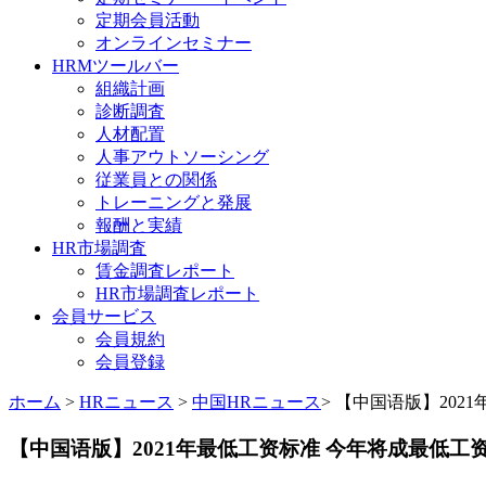
定期会員活動
オンラインセミナー
HRMツールバー
組織計画
診断調査
人材配置
人事アウトソーシング
従業員との関係
トレーニングと発展
報酬と実績
HR市場調査
賃金調査レポート
HR市場調査レポート
会員サービス
会員規約
会員登録
ホーム
>
HRニュース
>
中国HRニュース
> 【中国语版】202
【中国语版】2021年最低工资标准 今年将成最低工资