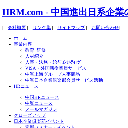
HRM.com - 中国進出日
|
会社概要
|
リンク集
|
サイトマップ
|
お問い合わせ
|
ホーム
事業内容
教育･研修
人材紹介
人事・法務・給与ｺﾝｻﾙﾃｨﾝｸﾞ
VISA・外国籍従業員サービス
中智上海グループ人事商品
中智日本企業倶楽部会員サービス活動
HRニュース
中国HRニュース
中智ニュース
メールマガジン
クローズアップ
日本企業倶楽部イベント
定期セミナー・イベント