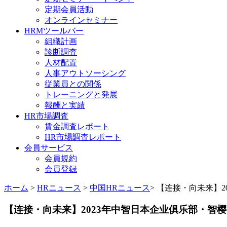
定期会員活動
オンラインセミナー
HRMツールバー
組織計画
診断調査
人材配置
人事アウトソーシング
従業員との関係
トレーニングと発展
報酬と実績
HR市場調査
賃金調査レポート
HR市場調査レポート
会員サービス
会員規約
会員登録
ホーム
>
HRニュース
>
中国HRニュース
> 【连接・向未来】2
【连接・向未来】2023年中智日本企业俱乐部・智樱会