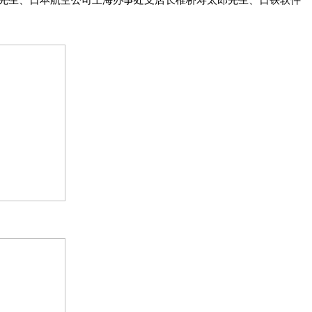
先生、日本航空公司上海办事处支店长椎桥寿太郎先生、日铁软件