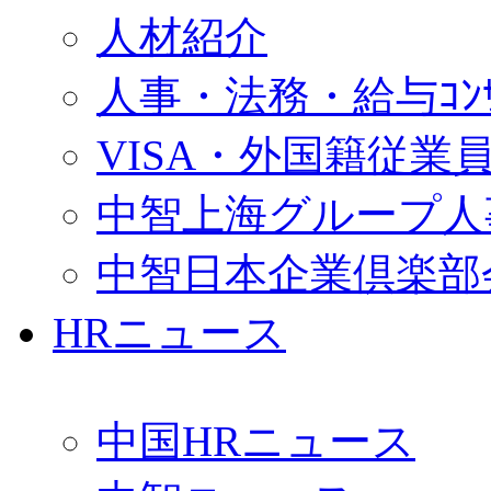
人材紹介
人事・法務・給与ｺﾝｻﾙ
VISA・外国籍従業
中智上海グループ人
中智日本企業倶楽部
HRニュース
中国HRニュース