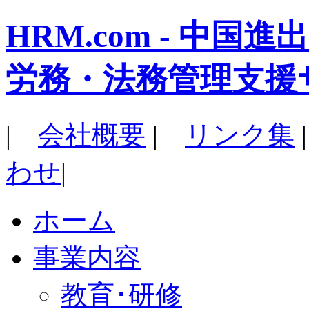
HRM.com - 中
労務・法務管理支援
|
会社概要
|
リンク集
わせ
|
ホーム
事業内容
教育･研修