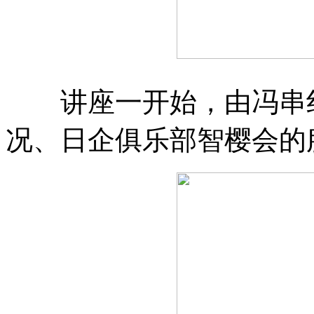
讲座一开始，由冯串红
况、日企俱乐部智樱会的