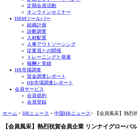
定期会員活動
オンラインセミナー
HRMツールバー
組織計画
診断調査
人材配置
人事アウトソーシング
従業員との関係
トレーニングと発展
報酬と実績
HR市場調査
賃金調査レポート
HR市場調査レポート
会員サービス
会員規約
会員登録
ホーム
>
HRニュース
>
中国HRニュース
> 【会員風采】熱烈祝
【会員風采】熱烈祝賀会員企業 リンナイグローバルMII