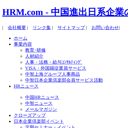
HRM.com - 中国進出日
|
会社概要
|
リンク集
|
サイトマップ
|
お問い合わせ
|
ホーム
事業内容
教育･研修
人材紹介
人事・法務・給与ｺﾝｻﾙﾃｨﾝｸﾞ
VISA・外国籍従業員サービス
中智上海グループ人事商品
中智日本企業倶楽部会員サービス活動
HRニュース
中国HRニュース
中智ニュース
メールマガジン
クローズアップ
日本企業倶楽部イベント
定期セミナー・イベント