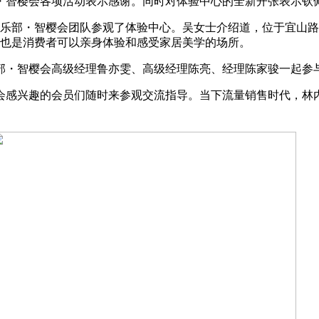
・智樱会各项活动表示感谢。同时对体验中心的全新开张表示钦
企俱乐部・智樱会团队参观了体验中心。吴女士介绍道，位于宜山
同时也是消费者可以亲身体验和感受家居美学的场所。
部・智樱会高级经理鲁亦雯、高级经理陈亮、经理陈家骏一起参
会感兴趣的会员们随时来参观交流指导。当下流量销售时代，林