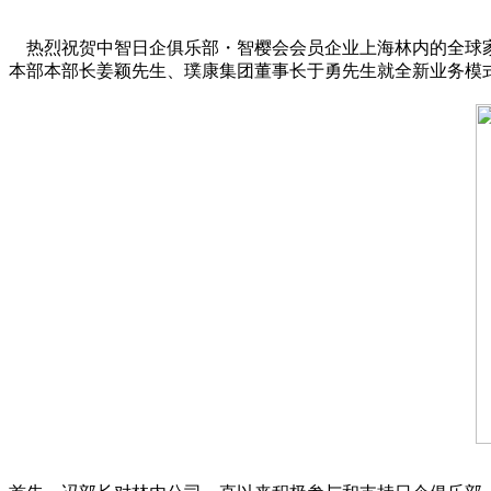
热烈祝贺中智日企俱乐部・智樱会会员企业上海林内的全球家居
本部本部长姜颖先生、璞康集团董事长于勇先生就全新业务模