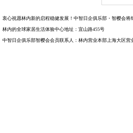
衷心祝愿林内新的启程稳健发展！中智日企俱乐部・智樱会将
林内的全球家居生活体验中心地址：宜山路455号
中智日企俱乐部智樱会会员联系人：林内营业本部上海大区营业总监 李