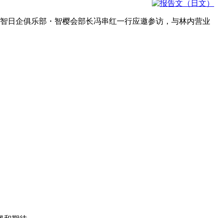
中智日企俱乐部・智樱会部长冯串红一行应邀参访，与林内营业