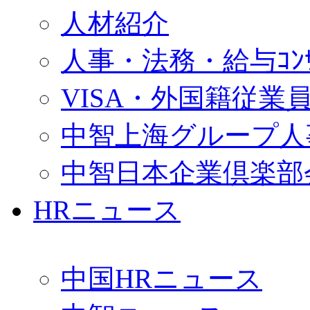
人材紹介
人事・法務・給与ｺﾝｻﾙ
VISA・外国籍従業
中智上海グループ人
中智日本企業倶楽部
HRニュース
中国HRニュース