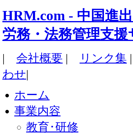
HRM.com - 中
労務・法務管理支援
|
会社概要
|
リンク集
わせ
|
ホーム
事業内容
教育･研修