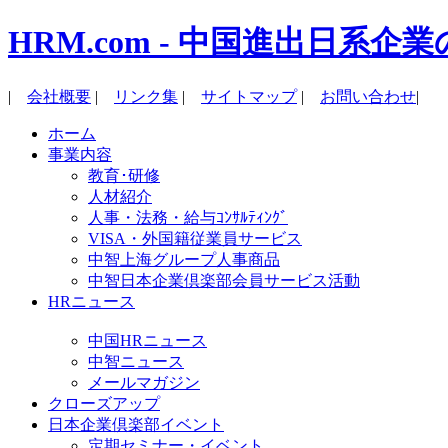
HRM.com - 中国進出日
|
会社概要
|
リンク集
|
サイトマップ
|
お問い合わせ
|
ホーム
事業内容
教育･研修
人材紹介
人事・法務・給与ｺﾝｻﾙﾃｨﾝｸﾞ
VISA・外国籍従業員サービス
中智上海グループ人事商品
中智日本企業倶楽部会員サービス活動
HRニュース
中国HRニュース
中智ニュース
メールマガジン
クローズアップ
日本企業倶楽部イベント
定期セミナー・イベント