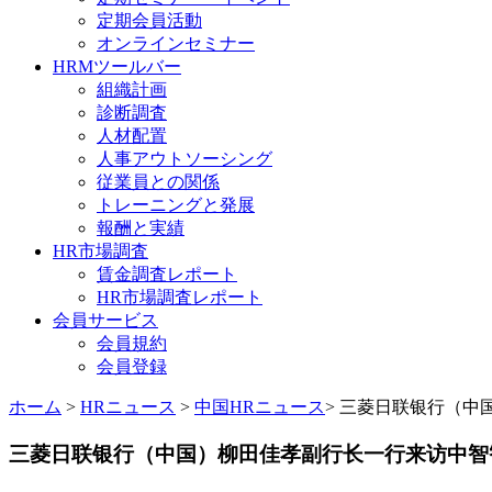
定期会員活動
オンラインセミナー
HRMツールバー
組織計画
診断調査
人材配置
人事アウトソーシング
従業員との関係
トレーニングと発展
報酬と実績
HR市場調査
賃金調査レポート
HR市場調査レポート
会員サービス
会員規約
会員登録
ホーム
>
HRニュース
>
中国HRニュース
> 三菱日联银行（中
三菱日联银行（中国）柳田佳孝副行长一行来访中智智櫻