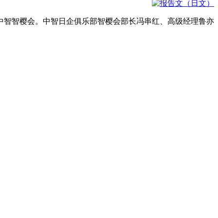
中智智樱会。中智日企俱乐部智樱会部长冯串红、高级经理鲁亦