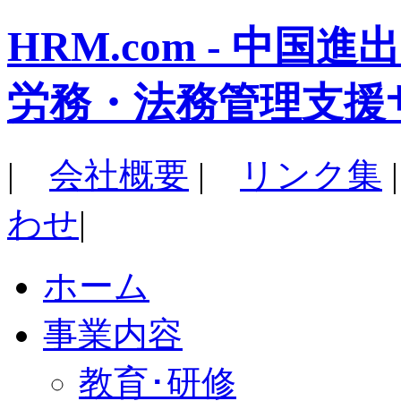
HRM.com - 中
労務・法務管理支援
|
会社概要
|
リンク集
わせ
|
ホーム
事業内容
教育･研修