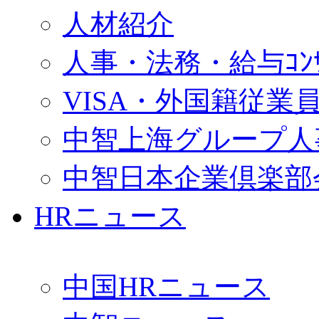
人材紹介
人事・法務・給与ｺﾝｻﾙ
VISA・外国籍従業
中智上海グループ人
中智日本企業倶楽部
HRニュース
中国HRニュース