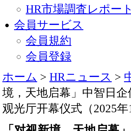
HR市場調査レポー
会員サービス
会員規約
会員登録
ホーム
>
HRニュース
>
境，天地启幕」中智日企
观光厅开幕仪式（2025年1
「对视新境，天地启幕」