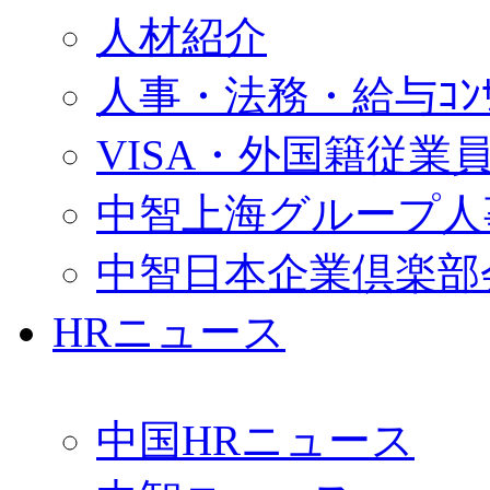
人材紹介
人事・法務・給与ｺﾝｻﾙ
VISA・外国籍従業
中智上海グループ人
中智日本企業倶楽部
HRニュース
中国HRニュース