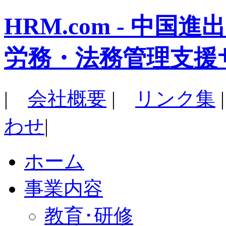
HRM.com - 中
労務・法務管理支援
|
会社概要
|
リンク集
わせ
|
ホーム
事業内容
教育･研修