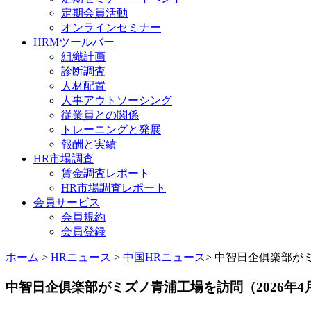
定期会員活動
オンラインセミナー
HRMツールバー
組織計画
診断調査
人材配置
人事アウトソーシング
従業員との関係
トレーニングと発展
報酬と実績
HR市場調査
賃金調査レポート
HR市場調査レポート
会員サービス
会員規約
会員登録
ホーム
>
HRニュース
>
中国HRニュース
> 中智日企俱楽部が
中智日企俱楽部がミズノ青浦工場を訪問（2026年4