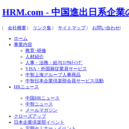
HRM.com - 中国進出日
|
会社概要
|
リンク集
|
サイトマップ
|
お問い合わせ
|
ホーム
事業内容
教育･研修
人材紹介
人事・法務・給与ｺﾝｻﾙﾃｨﾝｸﾞ
VISA・外国籍従業員サービス
中智上海グループ人事商品
中智日本企業倶楽部会員サービス活動
HRニュース
中国HRニュース
中智ニュース
メールマガジン
クローズアップ
日本企業倶楽部イベント
定期セミナー・イベント