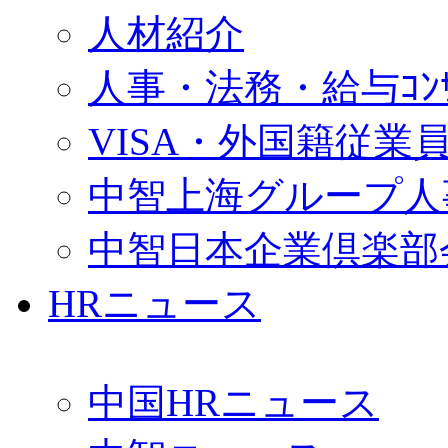
人材紹介
人事・法務・給与ｺﾝｻﾙ
VISA・外国籍従業
中智上海グループ人
中智日本企業倶楽部
HRニュース
中国HRニュース