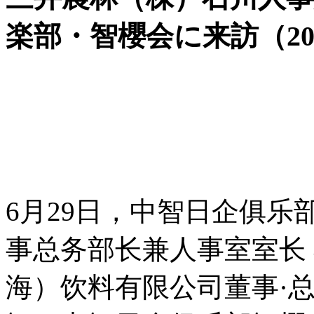
楽部・智櫻会に来訪（202
6月29日，中智日企俱
事总务部长兼人事室室长
海）饮料有限公司董事·