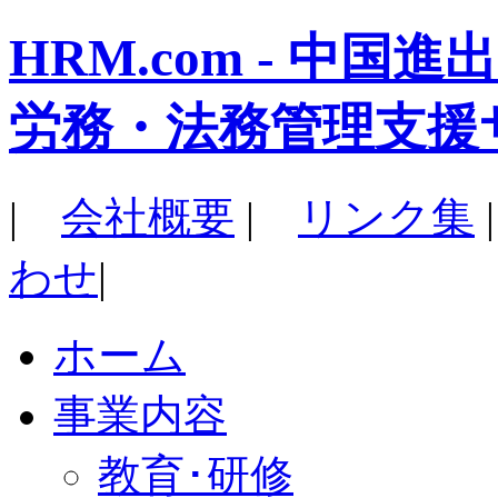
HRM.com - 中
労務・法務管理支援
|
会社概要
|
リンク集
わせ
|
ホーム
事業内容
教育･研修