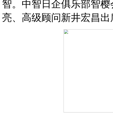
智。中智日企俱乐部智樱
亮、高级顾问新井宏昌出