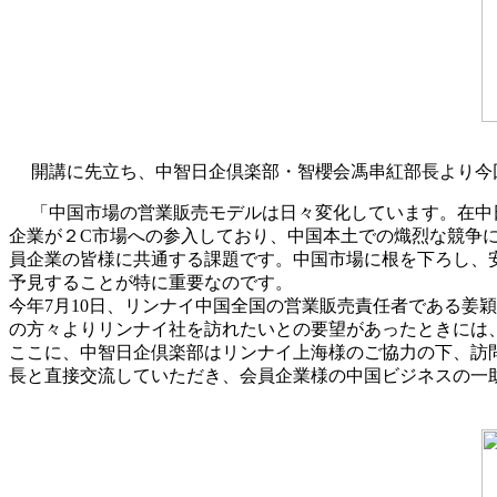
開講に先立ち、中智日企倶楽部・智櫻会馮串紅部長より今
「中国市場の営業販売モデルは日々変化しています。在中
企業が２C市場への参入しており、中国本土での熾烈な競争
員企業の皆様に共通する課題です。中国市場に根を下ろし、
予見することが特に重要なのです。
今年7月10日、リンナイ中国全国の営業販売責任者である姜
の方々よりリンナイ社を訪れたいとの要望があったときには
ここに、中智日企倶楽部はリンナイ上海様のご協力の下、訪
長と直接交流していただき、会員企業様の中国ビジネスの一