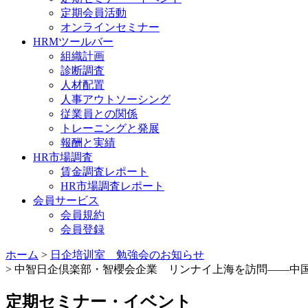
定期会員活動
オンラインセミナー
HRMツールバー
組織計画
診断調査
人材配置
人事アウトソーシング
従業員との関係
トレーニングと発展
報酬と実績
HR市場調査
賃金調査レポート
HR市場調査レポート
会員サービス
会員規約
会員登録
ホーム
>
日企培训室 勉強会のお知らせ
> 中智日企倶楽部・智櫻会企業 リンナイ上海を訪問——中国
定期セミナー・イベント