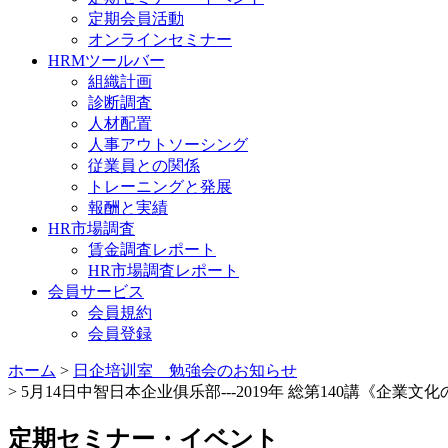
定期会員活動
オンラインセミナー
HRMツールバー
組織計画
診断調査
人材配置
人事アウトソーシング
従業員との関係
トレーニングと発展
報酬と実績
HR市場調査
賃金調査レポート
HR市場調査レポート
会員サービス
会員規約
会員登録
ホーム
>
日企培训室 勉強会のお知らせ
> 5月14日中智日本企业俱乐部---2019年 総第140講《企
定期セミナー・イベント