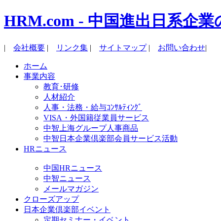
HRM.com - 中国進出日
|
会社概要
|
リンク集
|
サイトマップ
|
お問い合わせ
|
ホーム
事業内容
教育･研修
人材紹介
人事・法務・給与ｺﾝｻﾙﾃｨﾝｸﾞ
VISA・外国籍従業員サービス
中智上海グループ人事商品
中智日本企業倶楽部会員サービス活動
HRニュース
中国HRニュース
中智ニュース
メールマガジン
クローズアップ
日本企業倶楽部イベント
定期セミナー・イベント