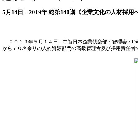
5月14日---2019年 総第140講《企業文化の人材
２０１９年５月１４日、中智日本企業倶楽部・智櫻会・For
から７０名余りの人的資源部門の高級管理者及び採用責任者