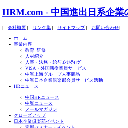
HRM.com - 中国進出日
|
会社概要
|
リンク集
|
サイトマップ
|
お問い合わせ
|
ホーム
事業内容
教育･研修
人材紹介
人事・法務・給与ｺﾝｻﾙﾃｨﾝｸﾞ
VISA・外国籍従業員サービス
中智上海グループ人事商品
中智日本企業倶楽部会員サービス活動
HRニュース
中国HRニュース
中智ニュース
メールマガジン
クローズアップ
日本企業倶楽部イベント
定期セミナー・イベント