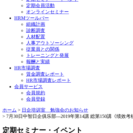
定期会員活動
オンラインセミナー
HRMツールバー
組織計画
診断調査
人材配置
人事アウトソーシング
従業員との関係
トレーニングと発展
報酬と実績
HR市場調査
賃金調査レポート
HR市場調査レポート
会員サービス
会員規約
会員登録
ホーム
>
日企培训室 勉強会のお知らせ
> 7月30日中智日企俱乐部---2019年第14講 総第150講
定期セミナー・イベント