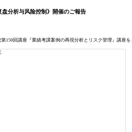
核案例复盘分析与风险控制》開催のご報告
14回総第150回講座『業績考課案例の再現分析とリスク管理』講