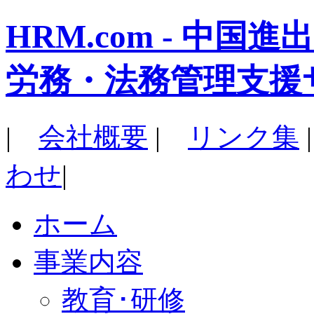
HRM.com - 中
労務・法務管理支援
|
会社概要
|
リンク集
わせ
|
ホーム
事業内容
教育･研修