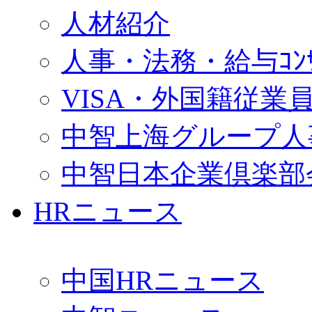
人材紹介
人事・法務・給与ｺﾝｻﾙ
VISA・外国籍従業
中智上海グループ人
中智日本企業倶楽部
HRニュース
中国HRニュース