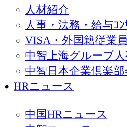
人材紹介
人事・法務・給与ｺﾝｻﾙ
VISA・外国籍従業
中智上海グループ人
中智日本企業倶楽部
HRニュース
中国HRニュース