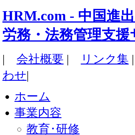
HRM.com - 中
労務・法務管理支援
|
会社概要
|
リンク集
わせ
|
ホーム
事業内容
教育･研修