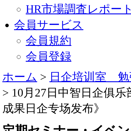
HR市場調査レポー
会員サービス
会員規約
会員登録
ホーム
>
日企培训室 勉
> 10月27日中智日企俱
成果日企专场发布》
定期セミナー・イベン