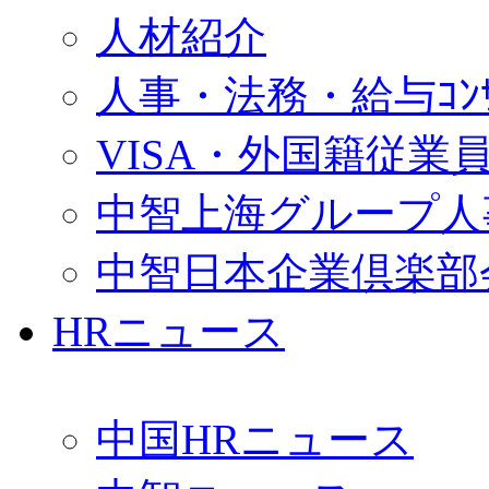
人材紹介
人事・法務・給与ｺﾝｻﾙ
VISA・外国籍従業
中智上海グループ人
中智日本企業倶楽部
HRニュース
中国HRニュース