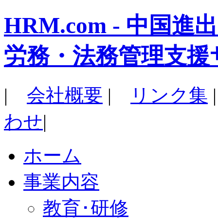
HRM.com - 中
労務・法務管理支援
|
会社概要
|
リンク集
わせ
|
ホーム
事業内容
教育･研修