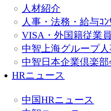
人材紹介
人事・法務・給与ｺﾝｻﾙ
VISA・外国籍従業
中智上海グループ人
中智日本企業倶楽部
HRニュース
中国HRニュース