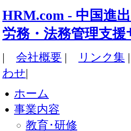
HRM.com - 中
労務・法務管理支援
|
会社概要
|
リンク集
わせ
|
ホーム
事業内容
教育･研修