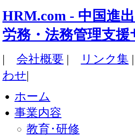
HRM.com - 中
労務・法務管理支援
|
会社概要
|
リンク集
わせ
|
ホーム
事業内容
教育･研修