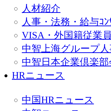
人材紹介
人事・法務・給与ｺﾝｻﾙ
VISA・外国籍従業
中智上海グループ人
中智日本企業倶楽部
HRニュース
中国HRニュース