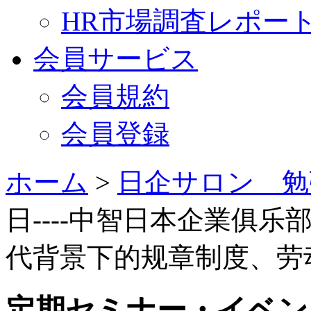
HR市場調査レポー
会員サービス
会員規約
会員登録
ホーム
>
日企サロン 勉
日----中智日本企業俱乐
代背景下的规章制度、劳
定期セミナー・イベン