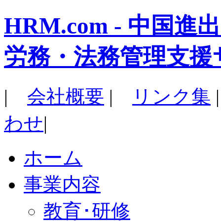
HRM.com - 中
労務・法務管理支援
|
会社概要
|
リンク集
わせ
|
ホーム
事業内容
教育･研修