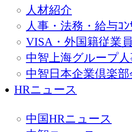
人材紹介
人事・法務・給与ｺﾝｻﾙ
VISA・外国籍従業
中智上海グループ人
中智日本企業倶楽部
HRニュース
中国HRニュース