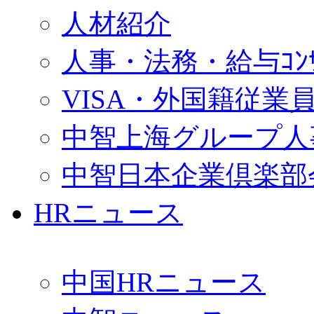
人材紹介
人事・法務・給与ｺﾝｻﾙ
VISA・外国籍従業
中智上海グループ人
中智日本企業倶楽部
HRニュース
中国HRニュース