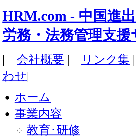
HRM.com - 中
労務・法務管理支援
|
会社概要
|
リンク集
わせ
|
ホーム
事業内容
教育･研修