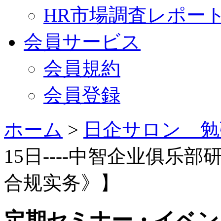
HR市場調査レポー
会員サービス
会員規約
会員登録
ホーム
>
日企サロン 勉
15日----中智企业俱乐部
合规实务》】
定期セミナー・イベン