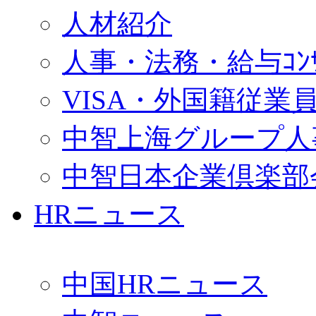
人材紹介
人事・法務・給与ｺﾝｻﾙ
VISA・外国籍従業
中智上海グループ人
中智日本企業倶楽部
HRニュース
中国HRニュース