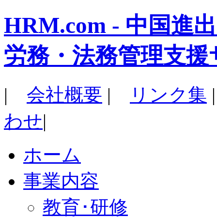
HRM.com - 中
労務・法務管理支援
|
会社概要
|
リンク集
わせ
|
ホーム
事業内容
教育･研修