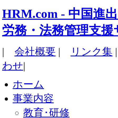
HRM.com - 中
労務・法務管理支援
|
会社概要
|
リンク集
わせ
|
ホーム
事業内容
教育･研修