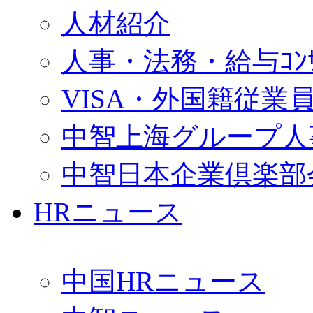
人材紹介
人事・法務・給与ｺﾝｻﾙ
VISA・外国籍従業
中智上海グループ人
中智日本企業倶楽部
HRニュース
中国HRニュース