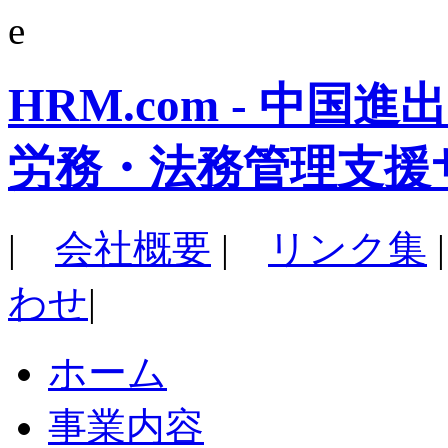
e
HRM.com - 中
労務・法務管理支援
|
会社概要
|
リンク集
わせ
|
ホーム
事業内容