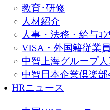
教育･研修
人材紹介
人事・法務・給与ｺﾝｻﾙ
VISA・外国籍従業
中智上海グループ人
中智日本企業倶楽部
HRニュース