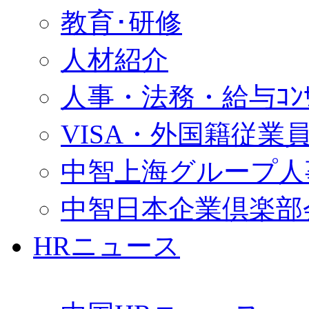
教育･研修
人材紹介
人事・法務・給与ｺﾝｻﾙ
VISA・外国籍従業
中智上海グループ人
中智日本企業倶楽部
HRニュース