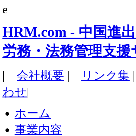
e
HRM.com - 中
労務・法務管理支援
|
会社概要
|
リンク集
わせ
|
ホーム
事業内容