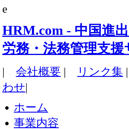
e
HRM.com - 中
労務・法務管理支援
|
会社概要
|
リンク集
わせ
|
ホーム
事業内容