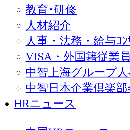
教育･研修
人材紹介
人事・法務・給与ｺﾝｻﾙ
VISA・外国籍従業
中智上海グループ人
中智日本企業倶楽部
HRニュース