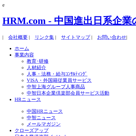
e
HRM.com - 中国進出日
|
会社概要
|
リンク集
|
サイトマップ
|
お問い合わせ
|
ホーム
事業内容
教育･研修
人材紹介
人事・法務・給与ｺﾝｻﾙﾃｨﾝｸﾞ
VISA・外国籍従業員サービス
中智上海グループ人事商品
中智日本企業倶楽部会員サービス活動
HRニュース
中国HRニュース
中智ニュース
メールマガジン
クローズアップ