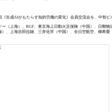
54回《生成AIがもたらす知的労働の変化》会員交流会を、中智
ドー（上海）、RGF、東京海上日動火災保険（中国）、日郵物
海）、上海吉田拉鏈、三井化学（中国）、全日空航空、梯希愛