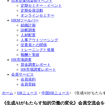
日本企業倶楽部イベント
定期セミナー・イベント
定期会員活動
オンラインセミナー
HRMツールバー
組織計画
診断調査
人材配置
人事アウトソーシング
従業員との関係
トレーニングと発展
報酬と実績
HR市場調査
賃金調査レポート
HR市場調査レポート
会員サービス
会員規約
会員登録
ホーム
>
HRニュース
>
中国HRニュース
> 《生成AIがもたら
《生成AIがもたらす知的労働の変化》会員交流会を開催