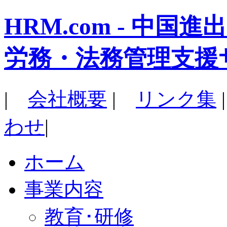
HRM.com - 中
労務・法務管理支援
|
会社概要
|
リンク集
わせ
|
ホーム
事業内容
教育･研修