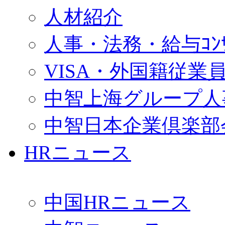
人材紹介
人事・法務・給与ｺﾝｻﾙ
VISA・外国籍従業
中智上海グループ人
中智日本企業倶楽部
HRニュース
中国HRニュース