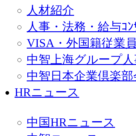
人材紹介
人事・法務・給与ｺﾝｻﾙ
VISA・外国籍従業
中智上海グループ人
中智日本企業倶楽部
HRニュース
中国HRニュース