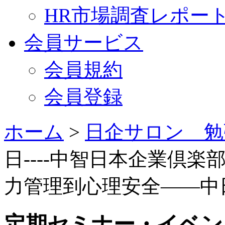
HR市場調査レポー
会員サービス
会員規約
会員登録
ホーム
>
日企サロン 勉
日----中智日本企業倶楽
力管理到心理安全——中
定期セミナー・イベン