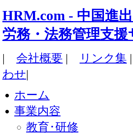
HRM.com - 中
労務・法務管理支援
|
会社概要
|
リンク集
わせ
|
ホーム
事業内容
教育･研修