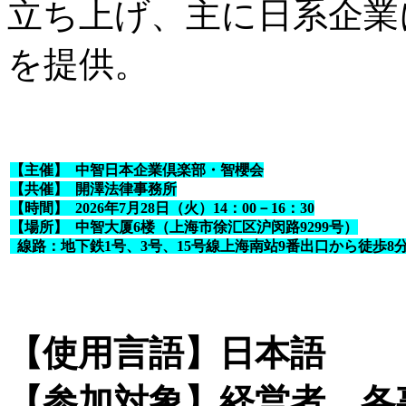
立ち上げ、主に日系企業
を提供。
【主催】 中智日本企業倶楽部・智櫻会
【共催】 開澤法律事務所
【時間】 2026年7月28日（火）14：00－16：30
【場所】 中智大厦6楼（上海市徐汇区沪闵路9299号）
線路：地下鉄1号、3号、15号線上海南站9番出口から徒歩8
【使用言語】日本語
【参加対象】経営者、各