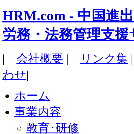
HRM.com - 中
労務・法務管理支援
|
会社概要
|
リンク集
わせ
|
ホーム
事業内容
教育･研修