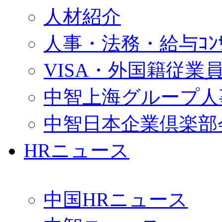
人材紹介
人事・法務・給与ｺﾝｻﾙ
VISA・外国籍従業
中智上海グループ人
中智日本企業倶楽部
HRニュース
中国HRニュース