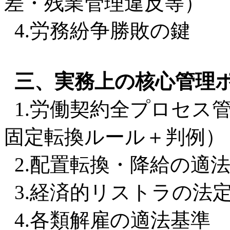
差・残業管理違反等）
4.労務紛争勝敗の鍵
三、実務上の核心管理
1.労働契約全プロセス
固定転換ルール＋判例）
2.配置転換・降給の適
3.経済的リストラの法
4.各類解雇の適法基準