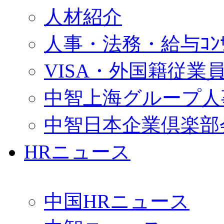
人材紹介
人事・法務・給与ｺﾝｻﾙ
VISA・外国籍従業
中智上海グループ人
中智日本企業倶楽部
HRニュース
中国HRニュース