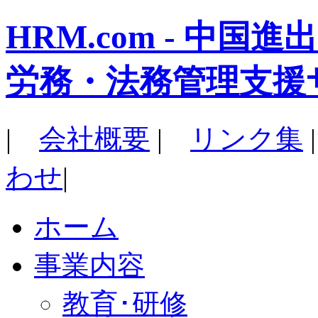
HRM.com - 中
労務・法務管理支援
|
会社概要
|
リンク集
わせ
|
ホーム
事業内容
教育･研修