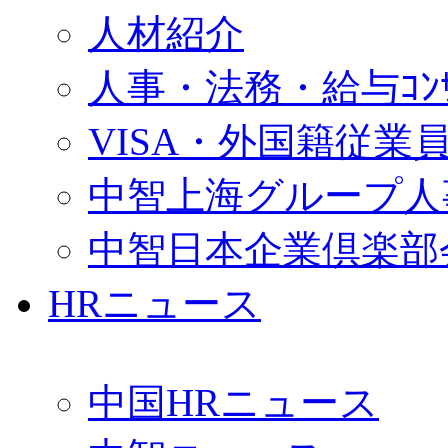
人材紹介
人事・法務・給与ｺﾝｻﾙ
VISA・外国籍従業
中智上海グループ人
中智日本企業倶楽部
HRニュース
中国HRニュース