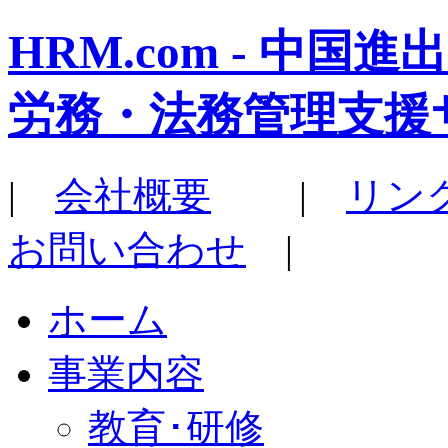
HRM.com - 中
労務・法務管理支援
|
会社概要
|
リン
お問い合わせ
|
ホーム
事業内容
教育･研修