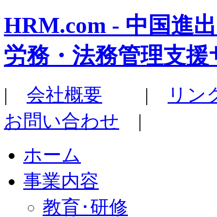
HRM.com - 中
労務・法務管理支援
|
会社概要
|
リン
お問い合わせ
|
ホーム
事業内容
教育･研修