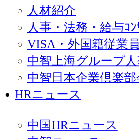
人材紹介
人事・法務・給与ｺﾝｻﾙ
VISA・外国籍従業
中智上海グループ人
中智日本企業倶楽部
HRニュース
中国HRニュース