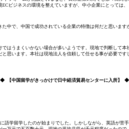
境ECビジネスの環境を整えていますが、中小企業にとっては、
きた中で、中国で成功されている企業の特徴は何だと思います
けではうまくいかない場合が多いようです。現地で判断して本
だと思います。本社は現地法人を信頼して任せる事が必要です
◆ 【中国留学がきっかけで日中経済貿易センターに入所】 
学に語学留学したのが始まりでした。しかしながら、英語が苦
替が一万元で五百数十元、現地の平均月収が千元程度だったの