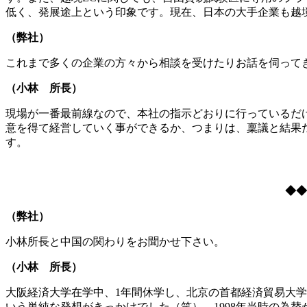
低く、発展途上という印象です。現在、日本の大手企業も越
（弊社）
これまで多くの企業の方々から相談を受けたりお話を伺って
（小林 所長）
現場が一番最前線なので、本社の指示どおりに行っているだ
意を得て経営していく事ができるか、つまりは、稟議と結果
す。
◆◆
（弊社）
小林所長と中国の関わりをお聞かせ下さい。
（小林 所長）
大阪経済大学在学中、1年間休学し、北京の首都経済貿易大
いう単純な発想がきっかけでした（笑）。1998年当時の為