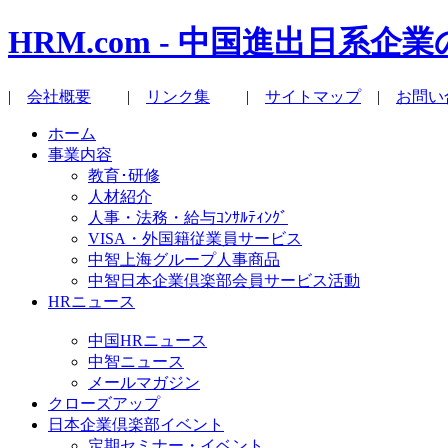
HRM.com - 中国進出日
|
会社概要
|
リンク集
|
サイトマップ
|
お問い
ホーム
事業内容
教育･研修
人材紹介
人事・法務・給与ｺﾝｻﾙﾃｨﾝｸﾞ
VISA・外国籍従業員サービス
中智上海グループ人事商品
中智日本企業倶楽部会員サービス活動
HRニュース
中国HRニュース
中智ニュース
メールマガジン
クローズアップ
日本企業倶楽部イベント
定期セミナー・イベント