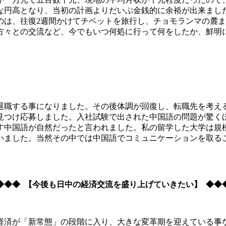
な円高となり、当初の計画よりだいぶ金銭的に余裕が出来まし
のは、往復2週間かけてチベットを旅行し、チョモランマの麓
方々との交流など、今でもいつ何処に行って何をしたか、鮮明
退職する事になりました。その後体調が回復し、転職先を考え
見つけ応募しました。入社試験で出された中国語の問題が驚く
す中国語が自然だったと言われました。私の留学した大学は規
いました。当然その中では中国語でコミュニケーションを取る
◆◆◆ 【今後も日中の経済交流を盛り上げていきたい】 ◆◆
経済が「新常態」の段階に入り、大きな変革期を迎えている事