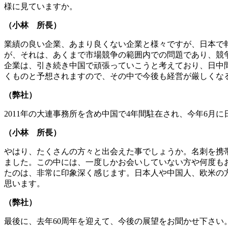
様に見ていますか。
（小林 所長）
業績の良い企業、あまり良くない企業と様々ですが、日本で
が、それは、あくまで市場競争の範囲内での問題であり、競
企業は、引き続き中国で頑張っていこうと考えており、日中
くものと予想されますので、その中で今後も経営が厳しくな
（弊社）
2011年の大連事務所を含め中国で4年間駐在され、今年6
（小林 所長）
やはり、たくさんの方々と出会えた事でしょうか。名刺を携帯
ました。この中には、一度しかお会いしていない方や何度も
たのは、非常に印象深く感じます。日本人や中国人、欧米の
思います。
（弊社）
最後に、去年60周年を迎えて、今後の展望をお聞かせ下さい