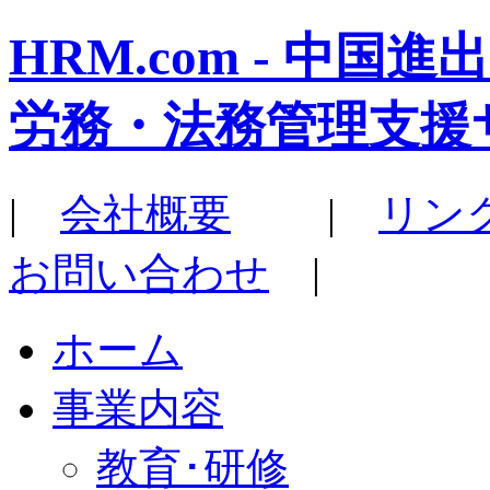
HRM.com - 中
労務・法務管理支援
|
会社概要
|
リン
お問い合わせ
|
ホーム
事業内容
教育･研修