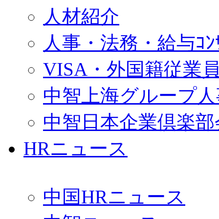
人材紹介
人事・法務・給与ｺﾝｻﾙ
VISA・外国籍従業
中智上海グループ人
中智日本企業倶楽部
HRニュース
中国HRニュース