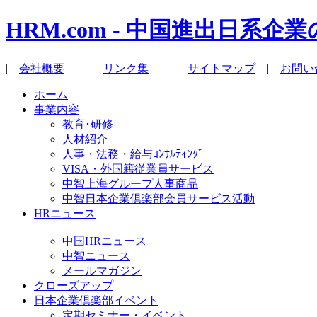
HRM.com - 中国進出日
|
会社概要
|
リンク集
|
サイトマップ
|
お問い
ホーム
事業内容
教育･研修
人材紹介
人事・法務・給与ｺﾝｻﾙﾃｨﾝｸﾞ
VISA・外国籍従業員サービス
中智上海グループ人事商品
中智日本企業倶楽部会員サービス活動
HRニュース
中国HRニュース
中智ニュース
メールマガジン
クローズアップ
日本企業倶楽部イベント
定期セミナー・イベント