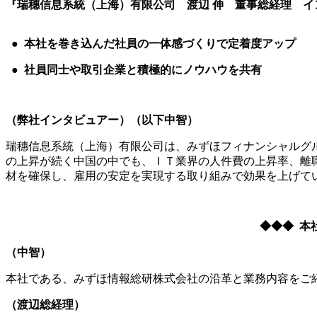
『瑞穗信息系統（上海）有限公司 渡辺 伸 董事総経理 インタビ
● 本社を巻き込んだ社員の一体感づくりで定着度アップ
● 社員同士や取引企業と積極的にノウハウを共有
（弊社インタビュアー）（以下中智）
瑞穗信息系統（上海）有限公司は、みずほフィナンシャルグル
の上昇が続く中国の中でも、ＩＴ業界の人件費の上昇率、離
材を確保し、雇用の安定を実現する取り組みで効果を上げて
◆◆◆ 本
（中智）
本社である、みずほ情報総研株式会社の沿革と業務内容をご
（渡辺総経理）