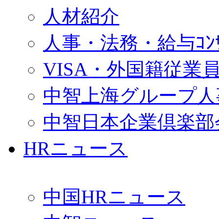
人材紹介
人事・法務・給与ｺﾝｻﾙ
VISA・外国籍従業
中智上海グループ人
中智日本企業倶楽部
HRニュース
中国HRニュース