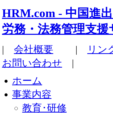
HRM.com - 中
労務・法務管理支援
|
会社概要
|
リン
お問い合わせ
|
ホーム
事業内容
教育･研修