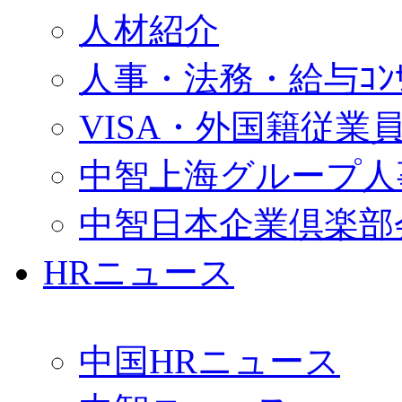
人材紹介
人事・法務・給与ｺﾝｻﾙ
VISA・外国籍従業
中智上海グループ人
中智日本企業倶楽部
HRニュース
中国HRニュース