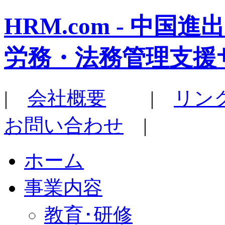
HRM.com - 中
労務・法務管理支援
|
会社概要
|
リン
お問い合わせ
|
ホーム
事業内容
教育･研修