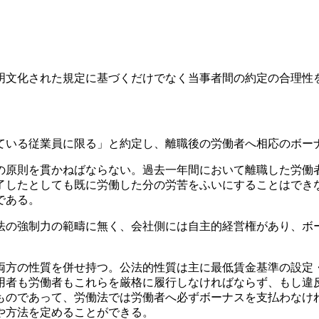
明文化された規定に基づくだけでなく当事者間の約定の合理性
ている従業員に限る」と約定し、離職後の労働者へ相応のボー
の原則を貫かねばならない。過去一年間において離職した労働
了したとしても既に労働した分の労苦をふいにすることはでき
である。
法の強制力の範疇に無く、会社側には自主的経営権があり、ボ
両方の性質を併せ持つ。公法的性質は主に最低賃金基準の設定
用者も労働者もこれらを厳格に履行しなければならず、もし違
ものであって、労働法では労働者へ必ずボーナスを支払わなけ
や方法を定めることができる。