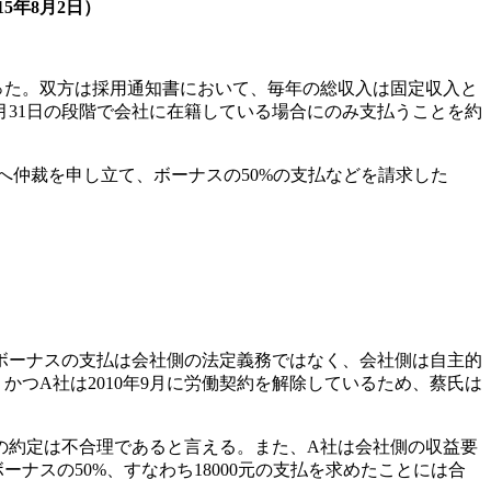
5年8月2日）
であった。双方は採用通知書において、毎年の総収入は固定収入と
月31日の段階で会社に在籍している場合にのみ支払うことを約
へ仲裁を申し立て、ボーナスの50%の支払などを請求した
ボーナスの支払は会社側の法定義務ではなく、会社側は自主的
つA社は2010年9月に労働契約を解除しているため、蔡氏は
の約定は不合理であると言える。また、A社は会社側の収益要
ナスの50%、すなわち18000元の支払を求めたことには合