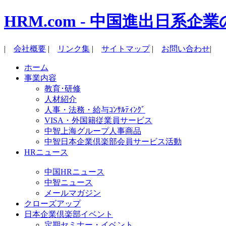
HRM.com - 中国進出日
|
会社概要
|
リンク集
|
サイトマップ
|
お問い合わせ
|
ホーム
事業内容
教育･研修
人材紹介
人事・法務・給与ｺﾝｻﾙﾃｨﾝｸﾞ
VISA・外国籍従業員サービス
中智上海グループ人事商品
中智日本企業倶楽部会員サービス活動
HRニュース
中国HRニュース
中智ニュース
メールマガジン
クローズアップ
日本企業倶楽部イベント
定期セミナー・イベント