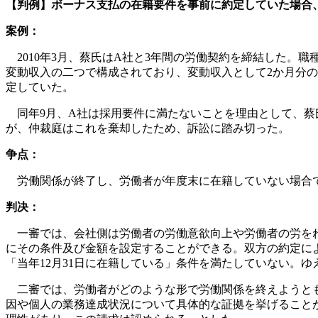
【判例】ボーナス支払の在籍要件を事前に約定していた場合、離
案例：
2010年3月、蔡氏はA社と3年間の労働契約を締結した。
変動収入の二つで構成されており、変動収入として2か月分の
定していた。
同年9月、A社は採用要件に満たないことを理由として、蔡
が、仲裁庭はこれを棄却したため、訴訟に踏み切った。
争点：
労働関係が終了し、労働者が年度末に在籍していない場合
判决：
一審では、会社側は労働者の労働意欲向上や労働者の労を
にその条件及び金額を設定することができる。双方の約定によ
「当年12月31日に在籍している」条件を満たしていない。
二審では、労働者がどのような形で労働関係を終えようと
因や個人の業務達成状況について具体的な証拠を挙げることがで