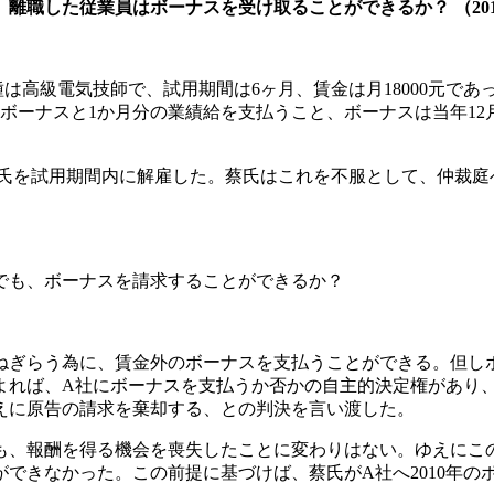
職した従業員はボーナスを受け取ることができるか？ （201
職種は高級電気技師で、試用期間は6ヶ月、賃金は月18000元
ボーナスと1か月分の業績給を支払うこと、ボーナスは当年12
氏を試用期間内に解雇した。蔡氏はこれを不服として、仲裁庭
でも、ボーナスを請求することができるか？
ねぎらう為に、賃金外のボーナスを支払うことができる。但し
れば、A社にボーナスを支払うか否かの自主的決定権があり、か
ゆえに原告の請求を棄却する、との判決を言い渡した。
も、報酬を得る機会を喪失したことに変わりはない。ゆえにこ
きなかった。この前提に基づけば、蔡氏がA社へ2010年のボー