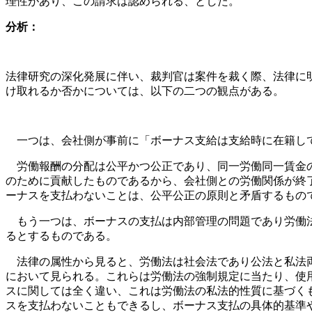
理性があり、この請求は認められる、とした。
分析：
法律研究の深化発展に伴い、裁判官は案件を裁く際、法律に
け取れるか否かについては、以下の二つの観点がある。
一つは、会社側が事前に「ボーナス支給は支給時に在籍し
労働報酬の分配は公平かつ公正であり、同一労働同一賃金
のために貢献したものであるから、会社側との労働関係が終
ーナスを支払わないことは、公平公正の原則と矛盾するもの
もう一つは、ボーナスの支払は内部管理の問題であり労働
るとするものである。
法律の属性から見ると、労働法は社会法であり公法と私法
において見られる。これらは労働法の強制規定に当たり、使
スに関しては全く違い、これは労働法の私法的性質に基づく
スを支払わないこともできるし、ボーナス支払の具体的基準