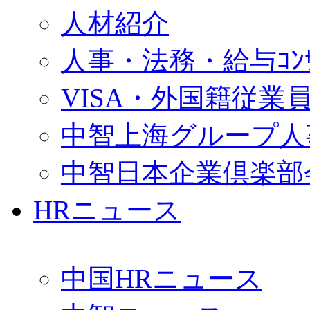
人材紹介
人事・法務・給与ｺﾝｻﾙ
VISA・外国籍従業
中智上海グループ人
中智日本企業倶楽部
HRニュース
中国HRニュース