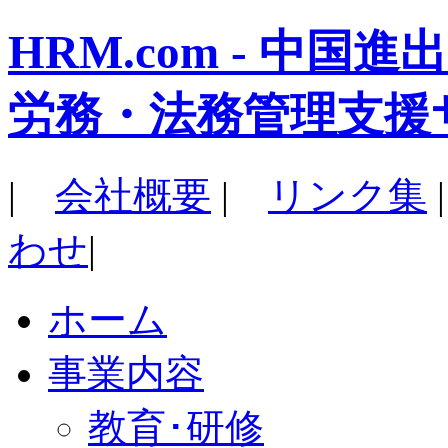
HRM.com - 中
労務・法務管理支援
|
会社概要
|
リンク集
わせ
|
ホーム
事業内容
教育･研修