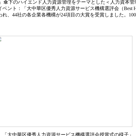
oot」傘下のハイエンド人力資源管理をテーマとした＜人力資本
優秀人力資源サービス機構選評会（Best HR Service Provid
、44社の各企業各機構が24項目の大賞を受賞しました。100
「大中華区優秀人力資源サービス機構選評会授賞式の様子」