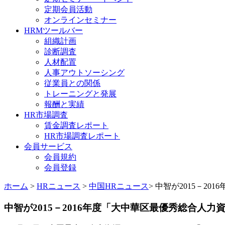
定期会員活動
オンラインセミナー
HRMツールバー
組織計画
診断調査
人材配置
人事アウトソーシング
従業員との関係
トレーニングと発展
報酬と実績
HR市場調査
賃金調査レポート
HR市場調査レポート
会員サービス
会員規約
会員登録
ホーム
>
HRニュース
>
中国HRニュース
> 中智が2015－2
中智が2015－2016年度「大中華区最優秀総合人力