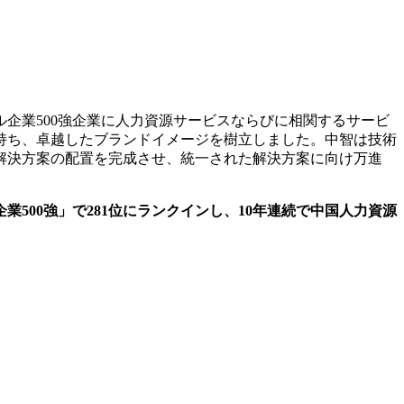
企業500強企業に人力資源サービスならびに相関するサービ
持ち、卓越したブランドイメージを樹立しました。中智は技術
解決方案の配置を完成させ、統一された解決方案に向け万進
00強」で281位にランクインし、10年連続で中国人力資源