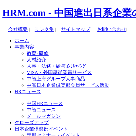
HRM.com - 中国進出日
|
会社概要
|
リンク集
|
サイトマップ
|
お問い合わせ
|
ホーム
事業内容
教育･研修
人材紹介
人事・法務・給与ｺﾝｻﾙﾃｨﾝｸﾞ
VISA・外国籍従業員サービス
中智上海グループ人事商品
中智日本企業倶楽部会員サービス活動
HRニュース
中国HRニュース
中智ニュース
メールマガジン
クローズアップ
日本企業倶楽部イベント
定期セミナー・イベント